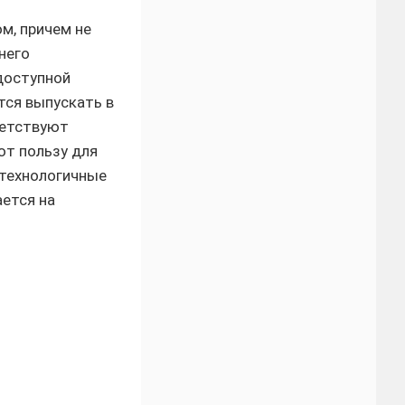
м, причем не
него
доступной
тся выпускать в
ветствуют
ют пользу для
отехнологичные
ается на