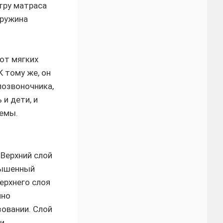
тру матраса
пружина
от мягких
К тому же, он
позвоночника,
 и дети, и
темы.
Верхний слой
вышенный
ерхнего слоя
нно
овании. Слой
ми