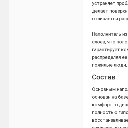
устраняет проб
делает поверхн
отличается раз
Наполнитель из
слоев, что пол
гарантирует ко
распределяя ее
пожилые люди, 
Состав
Основным напол
основан на баз
комфорт отдыха
полностью гипо
восстанавливае
усиления по пе