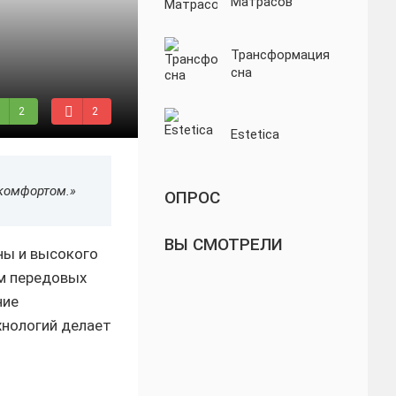
Матрасов
Трансформация
сна
2
2
Estetica
комфортом.»
ОПРОС
ВЫ СМОТРЕЛИ
ны и высокого
ом передовых
ние
хнологий делает