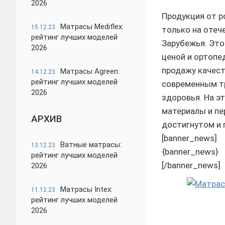
2026
Продукция от р
Матрасы Mediflex:
15.12.23
только на отеч
рейтинг лучших моделей
Зарубежья. Это
2026
ценой и ортопе
продажу качес
Матрасы Agreen:
14.12.23
рейтинг лучших моделей
современным тр
2026
здоровья. На э
материалы и пе
АРХИВ
достигнутом и 
[banner_news]
Ватные матрасы:
13.12.23
{banner_news}
рейтинг лучших моделей
[/banner_news]
2026
Матрасы Intex:
11.12.23
рейтинг лучших моделей
2026