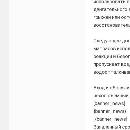
использовать п
двигательного 
грыжей или ост
восстановитель
Следующее дост
матрасов испо
реакции и безо
пропускает воз
водоотталкива
Уход и обслужи
чехол съемный,
[banner_news]
{banner_news}
[/banner_news]
Заявленный сро