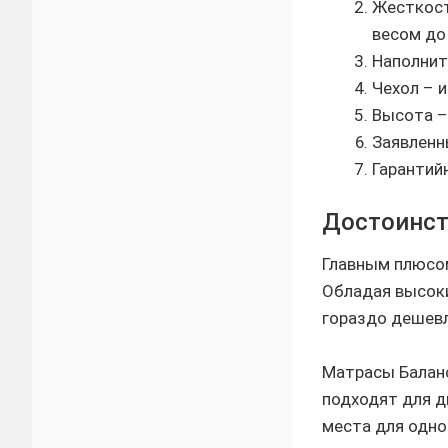
Жесткост
весом до 
Наполнит
Чехол – 
Высота –
Заявленн
Гарантий
Достоинст
Главным плюсом
Обладая высоки
гораздо дешевл
Матрасы Баланс
подходят для д
места для одно