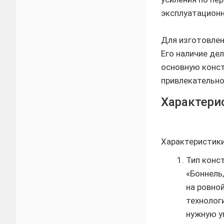
эксплуатацион
Для изготовлен
Его наличие де
основную конст
привлекательно
Характери
Характеристики
Тип конс
«Боннель
на ровно
технолог
нужную у