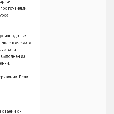
орно-
 протрузиями,
урса
производстве
 аллергической
руется и
 выполнен из
аний.
ривании. Если
зовании он