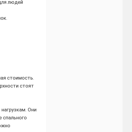
для людей
ок.
ная стоимость.
рхности стоят
 нагрузкам. Они
е спального
ожно