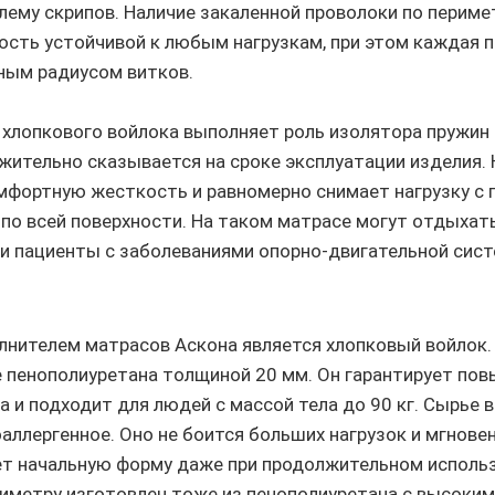
лему скрипов. Наличие закаленной проволоки по периме
ость устойчивой к любым нагрузкам, при этом каждая 
ным радиусом витков.
 хлопкового войлока выполняет роль изолятора пружин 
ожительно сказывается на сроке эксплуатации изделия. 
мфортную жесткость и равномерно снимает нагрузку с 
 по всей поверхности. На таком матрасе могут отдыхать
и пациенты с заболеваниями опорно-двигательной сис
нителем матрасов Аскона является хлопковый войлок. 
е пенополиуретана толщиной 20 мм. Он гарантирует по
 и подходит для людей с массой тела до 90 кг. Сырье в
аллергенное. Оно не боится больших нагрузок и мгнове
т начальную форму даже при продолжительном использ
риметру изготовлен тоже из пенополиуретана с высоки