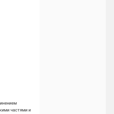
динением
кими частями и