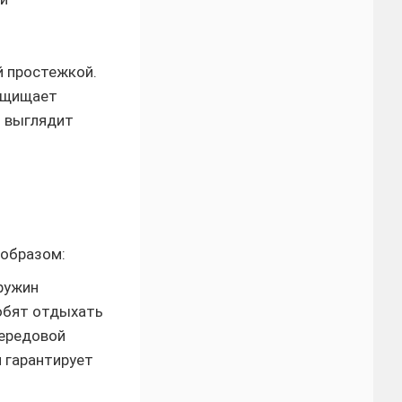
й простежкой.
защищает
о выглядит
 образом:
ружин
любят отдыхать
передовой
 гарантирует