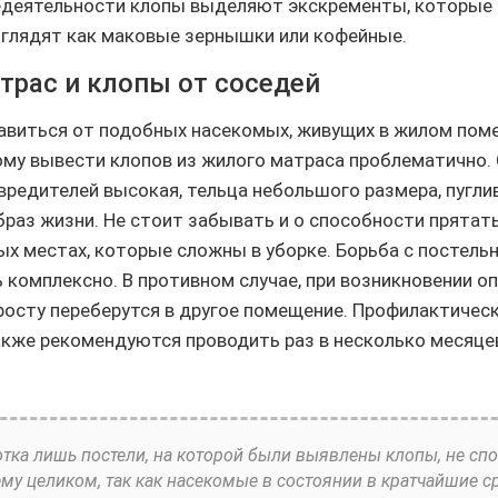
едеятельности клопы выделяют экскременты, которые 
глядят как маковые зернышки или кофейные.
трас и клопы от соседей
виться от подобных насекомых, живущих в жилом пом
ому вывести клопов из жилого матраса проблематично.
вредителей высокая, тельца небольшого размера, пугли
браз жизни. Не стоит забывать и о способности прятат
х местах, которые сложны в уборке. Борьба с постел
 комплексно. В противном случае, при возникновении оп
осту переберутся в другое помещение. Профилактичес
кже рекомендуются проводить раз в несколько месяце
тка лишь постели, на которой были выявлены клопы, не сп
му целиком, так как насекомые в состоянии в кратчайшие с