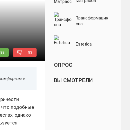
Матрасов
Трансформация
сна
Estetica
88
83
ОПРОС
комфортом.»
ВЫ СМОТРЕЛИ
принести
, что подобные
еслах, однако
льзуется