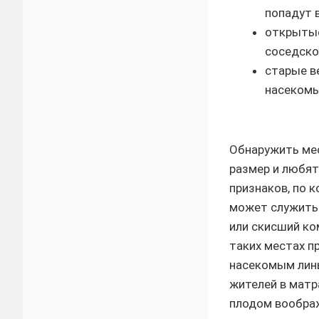
попадут 
открытые
соседско
старые в
насекомы
Обнаружить ме
размер и любят
признаков, по 
может служить
или скисший ко
таких местах п
насекомым линь
жителей в матр
плодом воображе