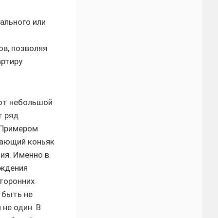
ального или
в, позволяя
ртиру.
ют небольшой
т ряд
 Примером
нающий коньяк
ия. Именно в
ождения
торонних
 быть не
 не один. В