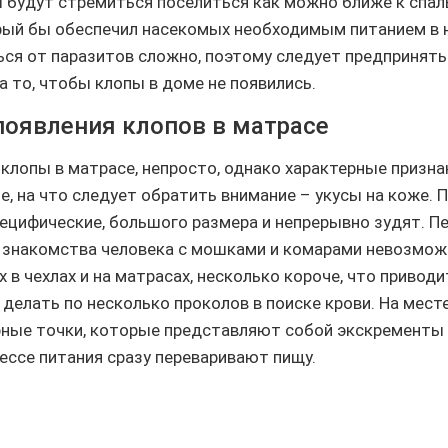
 будут стремиться поселиться как можно ближе к спал
рый бы обеспечил насекомых необходимым питанием в 
ься от паразитов сложно, поэтому следует предпринять
а то, чтобы клопы в доме не появились.
появления клопов в матрасе
 клопы в матрасе, непросто, однако характерные призна
е, на что следует обратить внимание – укусы на коже.
пецифические, большого размера и непрерывно зудят. П
знакомства человека с мошками и комарами невозможн
 в чехлах и на матрасах, несколько короче, что приводи
делать по несколько проколов в поиске крови. На мест
ные точки, которые представляют собой экскременты
ессе питания сразу переваривают пищу.