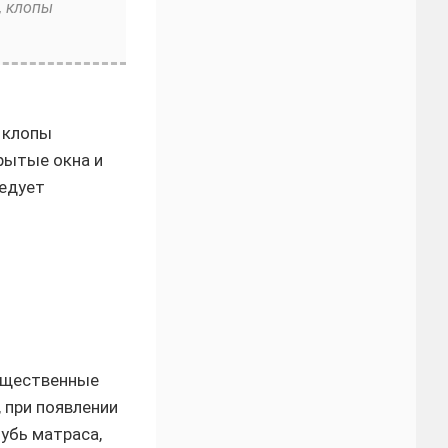
, клопы
 клопы
крытые окна и
ледует
существенные
 при появлении
убь матраса,