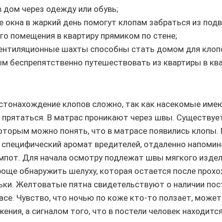
в дом через одежду или обувь;
 окна в жаркий день помогут клопам забраться из подв
го помещения в квартиру прямиком по стене;
ентиляционные шахты способны стать домом для клопо
м беспрепятственно путешествовать из квартиры в ква
стонахождение клопов сложно, так как насекомые име
 прятаться. В матрас проникают через швы. Существуе
которым можно понять, что в матрасе появились клопы.
 специфический аромат вредителей, отдаленно напоми
мпот. Для начала осмотру подлежат швы мягкого издел
роще обнаружить шелуху, которая остается после прох
ки. Желтоватые пятна свидетельствуют о наличии пос
асе. Чувство, что ночью по коже кто-то ползает, может
ния, а сигналом того, что в постели человек находится