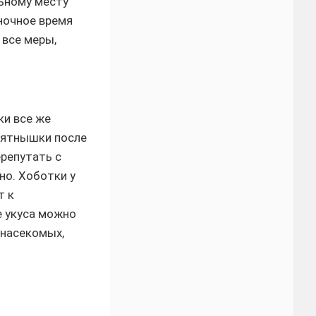
ьному месту
ночное время
 все меры,
ки все же
 Пятнышки после
ерепутать с
о. Хоботки у
т к
е укуса можно
 насекомых,