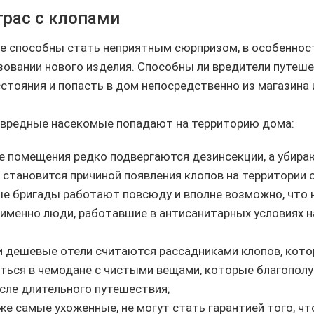
рас с клопами
е способны стать неприятным сюрпризом, в особенност
зовании нового изделия. Способны ли вредители путеш
стояния и попасть в дом непосредственно из магазина 
 вредные насекомые попадают на территорию дома:
е помещения редко подвергаются дезинсекции, а убира
о становится причиной появления клопов на территории 
е бригады работают повсюду и вполне возможно, что
 именно люди, работавшие в антисанитарных условиях
и дешевые отели считаются рассадниками клопов, кот
ться в чемодане с чистыми вещами, которые благополу
сле длительного путешествия;
же самые ухоженные, не могут стать гарантией того, чт