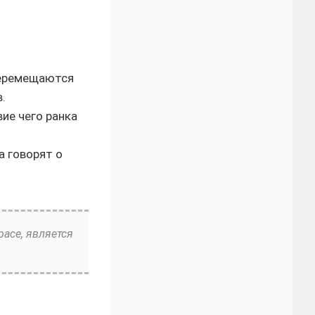
перемещаются
.
ие чего ранка
а говорят о
асе, является