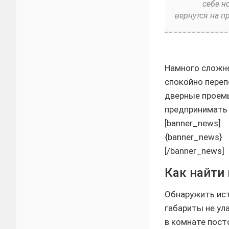
себе н
вернутся на п
Намного сложне
спокойно переп
дверные проемы
предпринимать 
[banner_news]
{banner_news}
[/banner_news]
Как найти
Обнаружить ист
габариты не ул
в комнате пост