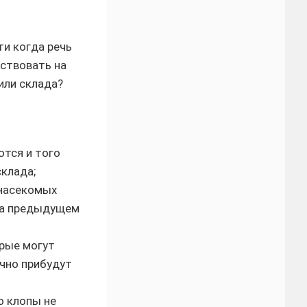
и когда речь
ествовать на
или склада?
ются и того
склада;
 насекомых
 на предыдущем
орые могут
чно прибудут
о клопы не