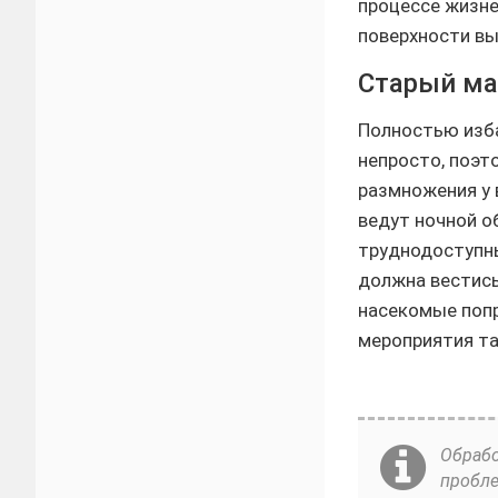
процессе жизн
поверхности вы
Старый ма
Полностью изба
непросто, поэт
размножения у 
ведут ночной о
труднодоступны
должна вестись
насекомые попр
мероприятия та
Обрабо
пробле