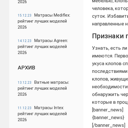
мебелью, клопы
2026
человека, кото
Матрасы Mediflex:
суток. Избавит
15.12.23
рейтинг лучших моделей
направленные н
2026
Признаки 
Матрасы Agreen:
14.12.23
рейтинг лучших моделей
Узнать, есть ли
2026
имеются. Перво
укуса клопов с
АРХИВ
последствиями 
клопов, живущих
Ватные матрасы:
13.12.23
необходимости 
рейтинг лучших моделей
обнаружить чер
2026
которые в проц
Матрасы Intex:
11.12.23
[banner_news]
рейтинг лучших моделей
{banner_news}
2026
[/banner_news]