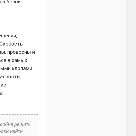
на белой
ещении,
 Скорость
вы, проворны и
ься в самых
ьными клопами
асности,
кие
в.
особна решить
роки найти